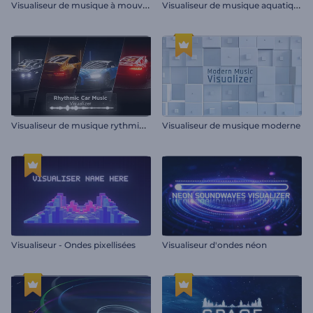
V
isualiseur de musique à mouvement cinétique
V
isualiseur de musique aquatique
V
isualiseur de musique rythmique de voiture
Visualiseur de musique moderne
Visualiseur - Ondes pixellisées
Visualiseur d'ondes néon