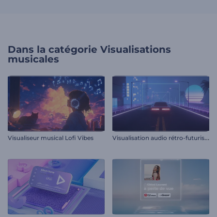
Dans la catégorie
Visualisations
musicales
V
isualisation audio rétro-futuriste
Visualiseur musical Lofi Vibes