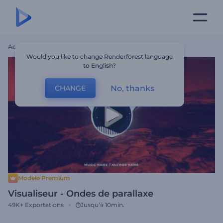
Accueil
Modèles
Visualiseur - Ondes De Parallaxe
Would you like to change Renderforest language
to English?
No, thanks
CHANGE
Modèle Premium
Visualiseur - Ondes de parallaxe
49K+
Exportations
Jusqu’à 10min.