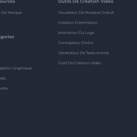
ources
Outils De Création Vidéo
s De Marque
Visualiseur De Musique Gratuit
Création D'animation
Animation Du Logo
gories
Concepteur D'intro
o
Générateur De Texte Animé
Outil De Création Vidéo
eption Graphique
Web
ette