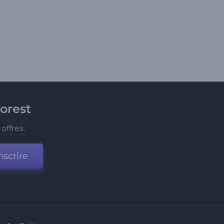
orest
offres.
nscrire