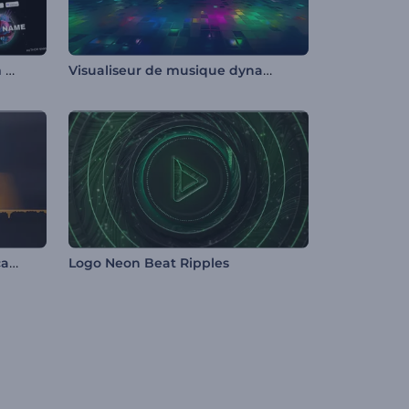
Visualiseur promotion album de musique
Visualiseur de musique dynamique en glitch
Visualiseur Microphone Podcast Audio
Logo Neon Beat Ripples