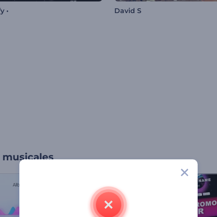
fy •
David S
s musicales