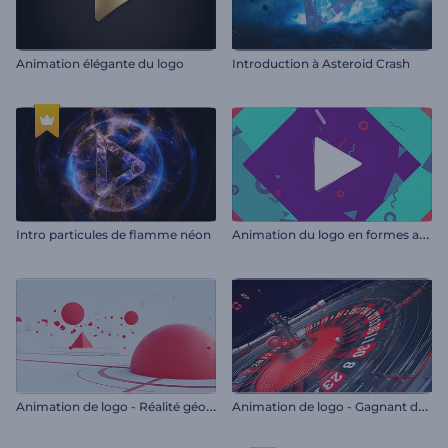
Animation élégante du logo
Introduction à Asteroid Crash
A
nimation du logo en formes abstraites
Intro particules de flamme néon
A
nimation de logo - Réalité géométrique
A
nimation de logo - Gagnant du casino