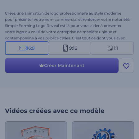
Créez une animation de logo professionnelle au style moderne
pour présenter votre nom commercial et renforcer votre notoriété.
Simple Forming Logo Reveal est là pour vous aider à présenter
votre logo ou celui de votre entreprise de manière unique et
contemporaine à vos publics cibles. C'est tout ce dont vous avez
besoin pour attirer l'attention de vos prospects et promouvoir
16:9
9:16
1:1
votre image de marque. Téléchargez votre logo et saisissez votre
slogan en quelques minutes pour obtenir une animation
professionnelle. Idéale pour les présentations d'entreprise, les
Créer Maintenant
présentations esthétiques de marque ou de produit, les publicités
télévisées et bien d'autres projets créatifs, Simple Forming Logo
Reveal est là pour vous. Essayez-la dès maintenant !
Vidéos créées avec ce modèle