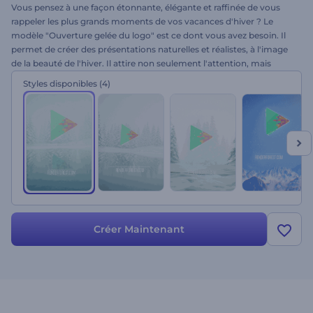
Vous pensez à une façon étonnante, élégante et raffinée de vous
rappeler les plus grands moments de vos vacances d'hiver ? Le
modèle "Ouverture gelée du logo" est ce dont vous avez besoin. Il
permet de créer des présentations naturelles et réalistes, à l'image
de la beauté de l'hiver. Il attire non seulement l'attention, mais
souligne en même temps votre individualité. Il suffit de passer
Styles disponibles
(4)
devant les craquements de glace, les chutes de neige et les scènes
brumeuses. Ces ouvertures seront parfaites pour les sociétés de
divertissement de sports d'hiver, les chaînes de télévision, les films
ou les ouvertures de festivals, les images d'entreprise et bien plus.
Parfait pour tout thème hivernal. Il vous suffit de télécharger votre
logo, de taper le texte, d'ajouter de la musique et le tour est joué !
Créer Maintenant