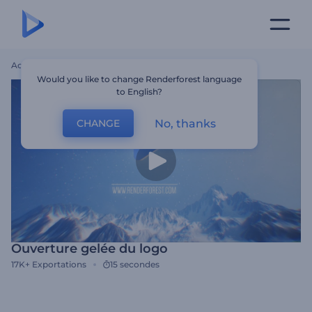
Accueil
Modèles
Ouverture Gelée Du Logo
Would you like to change Renderforest language
to English?
No, thanks
CHANGE
Ouverture gelée du logo
17K+
Exportations
15 secondes