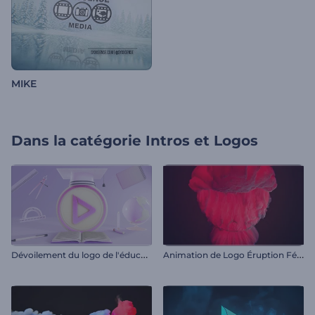
MIKE
Dans la catégorie
Intros et Logos
D
évoilement du logo de l'éducation
A
nimation de Logo Éruption Féroce