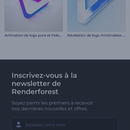
A
nimation de logo pure et iridescente
R
évélation de logo minimaliste et brillant
Inscrivez-vous à la
newsletter de
Renderforest
Soyez parmi les premiers à recevoir
nos dernières nouvelles et offres.