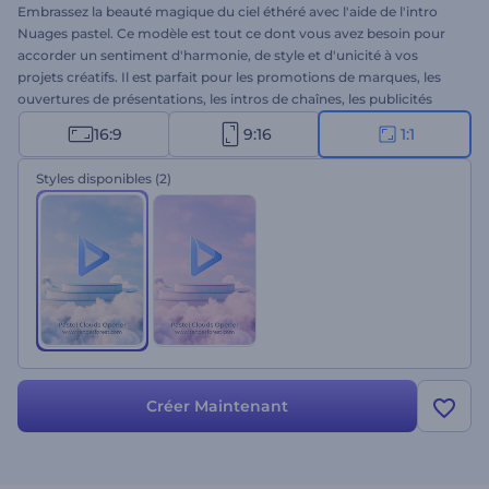
Embrassez la beauté magique du ciel éthéré avec l'aide de l'intro
Nuages pastel. Ce modèle est tout ce dont vous avez besoin pour
accorder un sentiment d'harmonie, de style et d'unicité à vos
projets créatifs. Il est parfait pour les promotions de marques, les
ouvertures de présentations, les intros de chaînes, les publicités
télévisées, et bien plus encore. Il suffit de faire glisser et de déposer
16:9
9:16
1:1
votre logo, d'insérer un slogan accrocheur et d'attendre une
minute pour profiter de votre animation vidéo professionnelle. Que
Styles disponibles
(2)
faut-il de plus pour couper le souffle ? Essayez-le maintenant !
Créer Maintenant