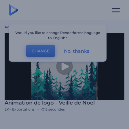
Accueil
Modèles
Animation De Logo - Veille De Noël
Would you like to change Renderforest language
to English?
No, thanks
CHANGE
Animation de logo - Veille de Noël
2K+
Exportations
15 secondes