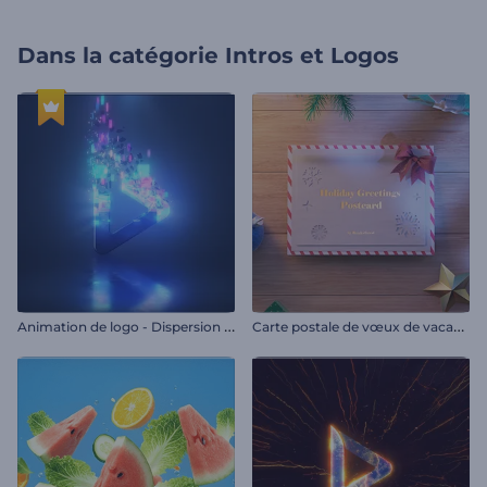
Dans la catégorie
Intros et Logos
A
nimation de logo - Dispersion éclatante
C
arte postale de vœux de vacances