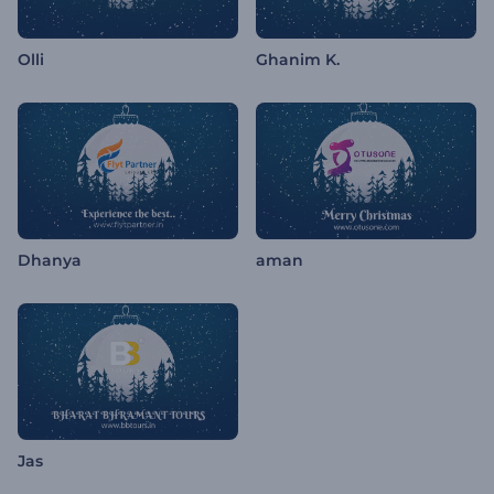
Olli
Ghanim K.
Dhanya
aman
Jas