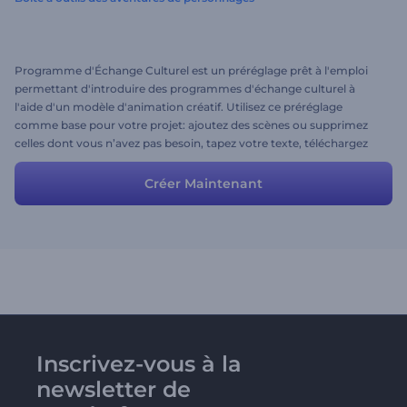
Programme d'Échange Culturel est un préréglage prêt à l'emploi
permettant d'introduire des programmes d'échange culturel à
l'aide d'un modèle d'animation créatif. Utilisez ce préréglage
comme base pour votre projet: ajoutez des scènes ou supprimez
celles dont vous n’avez pas besoin, tapez votre texte, téléchargez
votre propre musique ou même une voix off. Amusez-vous! :)
Téléchargez simplement vos images, ajoutez de la musique,
Créer Maintenant
modifiez le texte et partez avec vos projets magnfiques créés par
Renderforest. C'est gratuit!
Inscrivez-vous à la
newsletter de