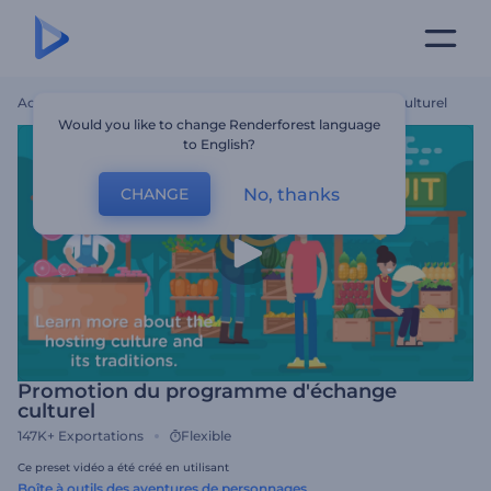
Accueil
Modèles
Promotion Du Programme D'échange Culturel
Would you like to change Renderforest language
to English?
No, thanks
CHANGE
Promotion du programme d'échange
culturel
147K+
Exportations
Flexible
Ce preset vidéo a été créé en utilisant
Boîte à outils des aventures de personnages