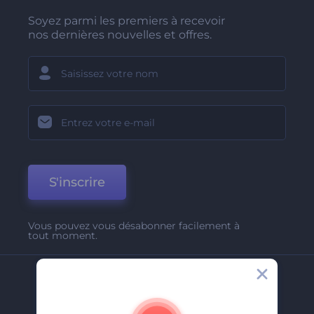
Soyez parmi les premiers à recevoir
nos dernières nouvelles et offres.
S'inscrire
Vous pouvez vous désabonner facilement à
tout moment.
Entreprise
A Propos De Nous