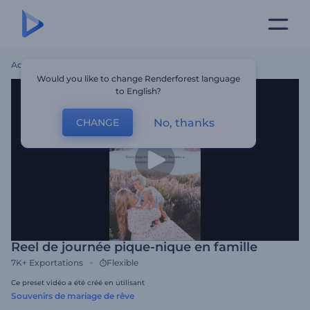
Accueil
Modèles
Reel De Journée Pique-Nique En Famille
Would you like to change Renderforest language
to English?
No, thanks
CHANGE
Reel de journée pique-nique en famille
7K+
Exportations
Flexible
Ce preset vidéo a été créé en utilisant
Souvenirs de mariage de rêve