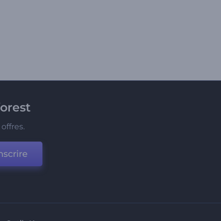
orest
offres.
nscrire