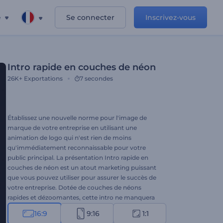
e
Se connecter
Inscrivez-vous
Intro rapide en couches de néon
26K+
Exportations
7 secondes
Établissez une nouvelle norme pour l'image de
marque de votre entreprise en utilisant une
animation de logo qui n'est rien de moins
qu'immédiatement reconnaissable pour votre
public principal. La présentation Intro rapide en
couches de néon est un atout marketing puissant
que vous pouvez utiliser pour assurer le succès de
votre entreprise. Dotée de couches de néons
rapides et dézoomantes, cette intro ne manquera
pas d'avoir un impact exceptionnel sur vos
16:9
9:16
1:1
spectateurs et de susciter davantage d'intérêt pour