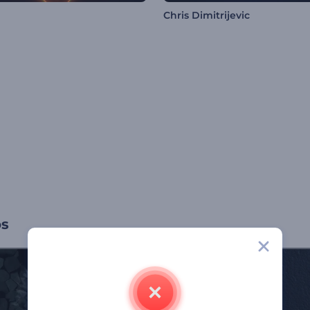
Chris Dimitrijevic
os