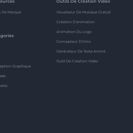
ources
Outils De Création Vidéo
s De Marque
Visualiseur De Musique Gratuit
Création D'animation
Animation Du Logo
gories
Concepteur D'intro
o
Générateur De Texte Animé
Outil De Création Vidéo
eption Graphique
Web
ette