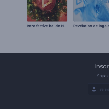
Intro festive bal de Noël
Insc
Soyez 