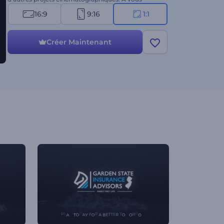
d'essayer !
16:9
9:16
1:1
Créer Maintenant