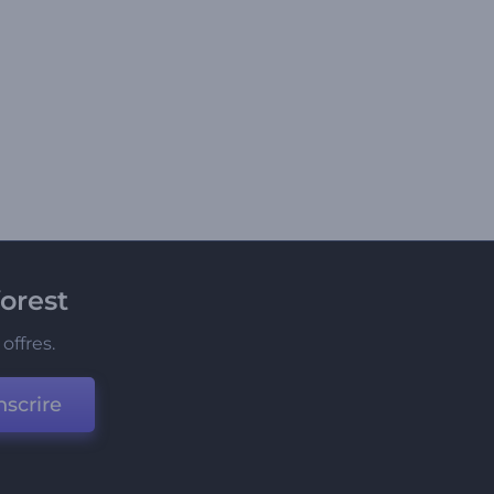
orest
offres.
nscrire