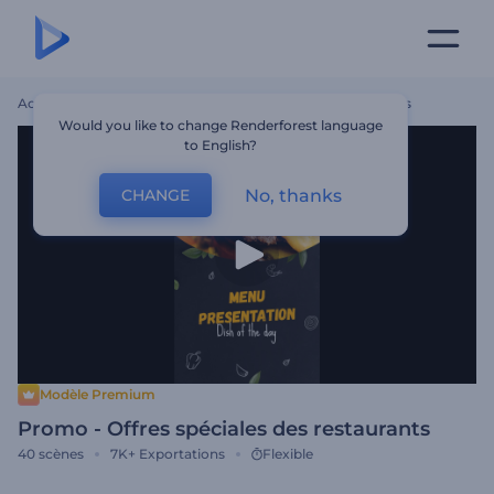
Accueil
Modèles
Promo - Offres Spéciales Des Restaurants
Would you like to change Renderforest language
to English?
No, thanks
CHANGE
Modèle Premium
Promo - Offres spéciales des restaurants
40
scènes
7K+
Exportations
Flexible