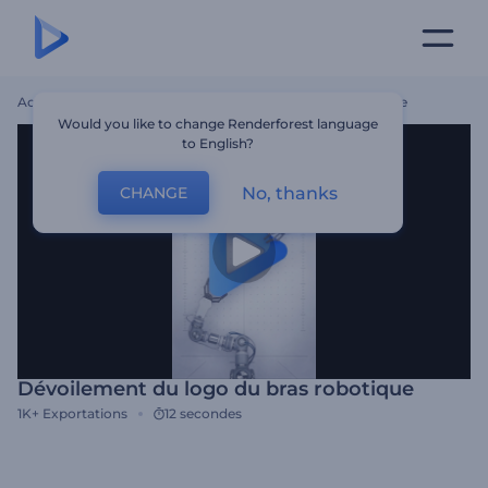
Accueil
Modèles
Dévoilement Du Logo Du Bras Robotique
Would you like to change Renderforest language
to English?
No, thanks
CHANGE
Dévoilement du logo du bras robotique
1K+
Exportations
12 secondes