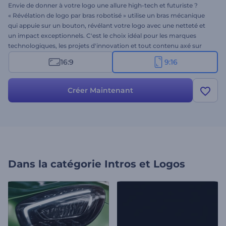
Envie de donner à votre logo une allure high-tech et futuriste ?
« Révélation de logo par bras robotisé » utilise un bras mécanique
qui appuie sur un bouton, révélant votre logo avec une netteté et
un impact exceptionnels. C'est le choix idéal pour les marques
technologiques, les projets d'innovation et tout contenu axé sur
l'ingénierie. La personnalisation est un jeu d'enfant : importez votre
16:9
9:16
logo, saisissez le nom et le slogan de votre entreprise, et ajoutez
une musique de fond. Créez dès maintenant et présentez votre
logo avec une touche de modernité !
Créer Maintenant
Dans la catégorie
Intros et Logos