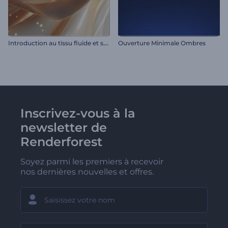
I
ntroduction au tissu fluide et scintillant
Ouverture Minimale Ombres
Inscrivez-vous à la
newsletter de
Renderforest
Soyez parmi les premiers à recevoir
nos dernières nouvelles et offres.