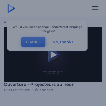
Accueil
Modèles
Ouverture - Projecteurs Au Néon
Would you like to change Renderforest language
to English?
No, thanks
CHANGE
Ouverture - Projecteurs au néon
10K+
Exportations
5 secondes