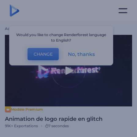
Accueil
Modèles
Animation De Logo Rapide En Glitch
Would you like to change Renderforest language
to English?
No, thanks
CHANGE
Modèle Premium
Animation de logo rapide en glitch
91K+
Exportations
7 secondes