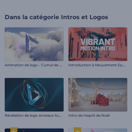
Dans la catégorie
Intros et Logos
A
nimation de logo - Cumul de nuages
I
ntroduction à Mouvement Dynamique
R
évélation de logo anneaux tournoyants
Intro de l'esprit de Noël