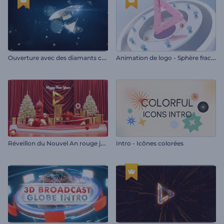
O
uverture avec des diamants cristallins
A
nimation de logo - Sphère fracturée
R
éveillon du Nouvel An rouge jovial
Intro - Icônes colorées