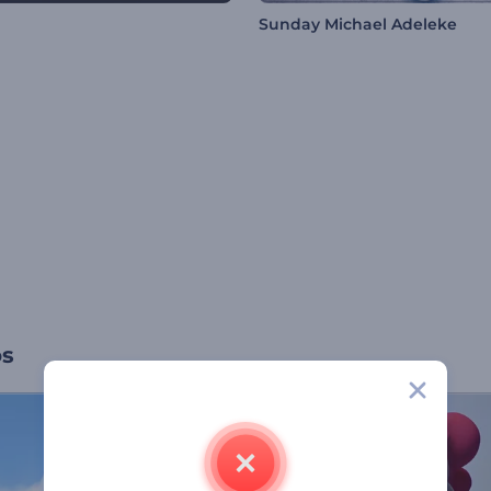
Sunday Michael Adeleke
os