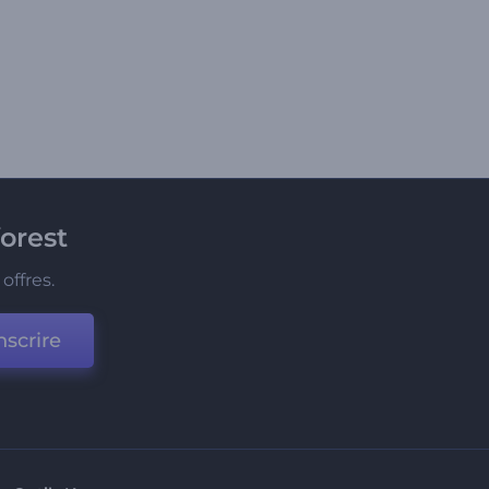
orest
offres.
nscrire