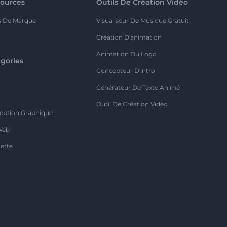
ources
Outils De Création Vidéo
s De Marque
Visualiseur De Musique Gratuit
Création D'animation
Animation Du Logo
gories
Concepteur D'intro
o
Générateur De Texte Animé
Outil De Création Vidéo
eption Graphique
Web
ette