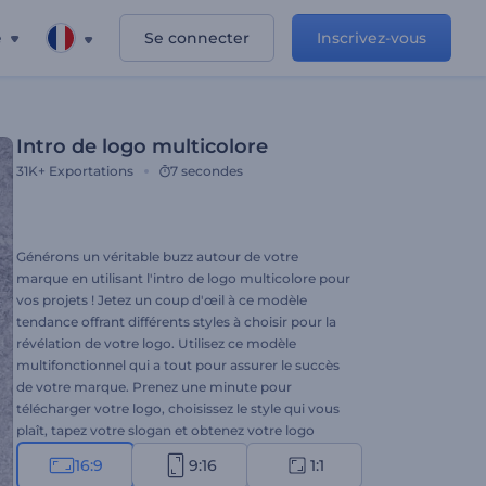
e
Se connecter
Inscrivez-vous
Intro de logo multicolore
31K+
Exportations
7 secondes
Générons un véritable buzz autour de votre
marque en utilisant l'intro de logo multicolore pour
vos projets ! Jetez un coup d'œil à ce modèle
tendance offrant différents styles à choisir pour la
révélation de votre logo. Utilisez ce modèle
multifonctionnel qui a tout pour assurer le succès
de votre marque. Prenez une minute pour
télécharger votre logo, choisissez le style qui vous
plaît, tapez votre slogan et obtenez votre logo
révélé en quelques clics. Parfait pour les
16:9
9:16
1:1
promotions de marque, les publicités télévisées, les