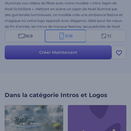
Illuminez vos vidéos de fêtes avec notre modèle « Intro Sapin de
Noël Scintillant ». Mettant en scène un sapin de Noël illuminé par
des guirlandes lumineuses, ce modèle crée une ambiance festive et
magique où votre logo apparaît avec élégance. Idéal pour les vœux
de fin d'année, les intros de marque festives, les publicités de Noël
et autres projets thématiques. Personnalisez-le facilement avec
16:9
9:16
1:1
votre logo, votre message et une musique de fond joyeuse. Créez
dès maintenant et partagez la magie des fêtes !
Créer Maintenant
Dans la catégorie
Intros et Logos