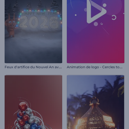
F
eux d'artifice du Nouvel An avec Rendy
A
nimation de logo - Cercles tournants