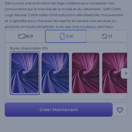
Découvrez une animation de logo créative pour surpasser vos
concurrents sur le marché de la mode et du vêtement : Soft Cloth
Logo Reveal. Cette vidéo d'introduction allie élasticité, mouvement
et originalité pour marquer les esprits et vendre vos services ou
produits en toute simplicité. Avec ses cinq couleurs, son tissu
élégant et élastique et son globe terrestre au centre, cette
16:9
9:16
1:1
animation de logo
est la clé du succès pour vos projets.
Parfaitement adaptée aux studios de couture, aux marques de
Styles disponibles
(10)
vêtements, aux services de stylisme personnel et à bien d'autres
projets pertinents. Essayez-la dès maintenant !
Créer Maintenant