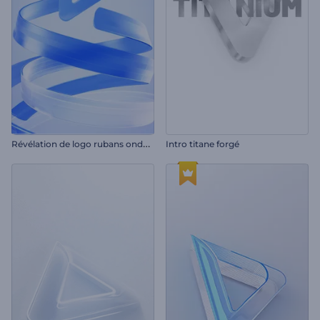
R
évélation de logo rubans ondulés
Intro titane forgé