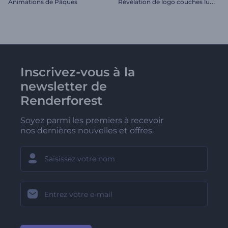
R
évélation de logo couches lumineuses
Animations de Pâques
Inscrivez-vous à la
newsletter de
Renderforest
Soyez parmi les premiers à recevoir
nos dernières nouvelles et offres.