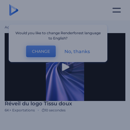
Accueil
Modèles
Réveil Du Logo Tissu Doux
Would you like to change Renderforest language
to English?
No, thanks
CHANGE
Réveil du logo Tissu doux
6K+
Exportations
10 secondes