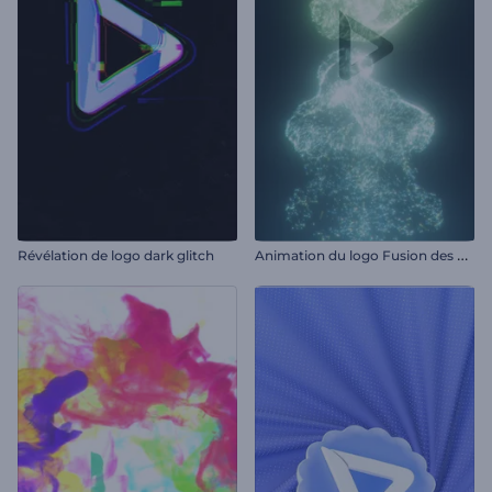
A
nimation du logo Fusion des poussières d'étoiles
Révélation de logo dark glitch