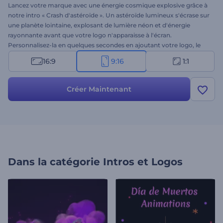
Lancez votre marque avec une énergie cosmique explosive grâce à
notre intro « Crash d'astéroïde ». Un astéroïde lumineux s'écrase sur
une planète lointaine, explosant de lumière néon et d'énergie
rayonnante avant que votre logo n'apparaisse à l'écran.
Personnalisez-la en quelques secondes en ajoutant votre logo, le
nom de votre marque, votre slogan et une musique de fond. Idéale
16:9
9:16
1:1
pour les génériques de science-fiction, les bandes-annonces, les
intros futuristes, les chaînes de jeux vidéo et autres projets sur le
thème de l'espace. Essayez-la dès maintenant !
Créer Maintenant
Dans la catégorie
Intros et Logos