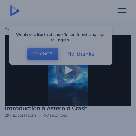
Accueil
Modèles
Introduction À Asteroid Crash
Would you like to change Renderforest language
to English?
No, thanks
CHANGE
Introduction à Asteroid Crash
2K+
Exportations
7 secondes