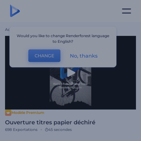
Accueil
Modèles
Ouverture Titres Papier Déchiré
Would you like to change Renderforest language
to English?
No, thanks
CHANGE
Modèle Premium
Ouverture titres papier déchiré
698
Exportations
45 secondes