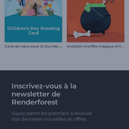
C
arte de vœux pour la Journée des enfants
I
nvitation à la fête magique d'Halloween
Inscrivez-vous à la
newsletter de
Renderforest
Soyez parmi les premiers à recevoir
nos dernières nouvelles et offres.