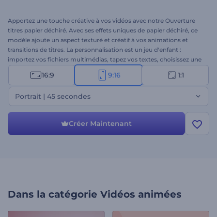
Apportez une touche créative à vos vidéos avec notre Ouverture
titres papier déchiré. Avec ses effets uniques de papier déchiré, ce
modèle ajoute un aspect texturé et créatif à vos animations et
transitions de titres. La personnalisation est un jeu d'enfant :
importez vos fichiers multimédias, tapez vos textes, choisissez une
musique de fond dans notre bibliothèque musicale ou insérez votre
16:9
9:16
1:1
voix off. C'est un excellent choix pour les projets créatifs, les
ouvertures d'événements, les vidéos promotionnelles, les
Portrait | 45 secondes
messages sur les réseaux sociaux, etc. Commencez dès
maintenant à créer des intros percutantes avec l'Ouverture titres
papier déchiré !
Créer Maintenant
Dans la catégorie
Vidéos animées