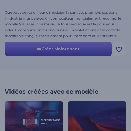
Que vous soyez un jeune musicien faisant ses premiers pas dans
l'industrie musicale ou un compositeur mondialement reconnu, le
modèle Visualiseur de musique Tourne-disque est là pour vous
aider. Il comporte un tourne-disque, un stylet et une case de texte
modifiable conçue spécialement pour votre nom et le titre de la
musique. Visualisez votre piste audio et faites ainsi la promotion de
vos chaînes YouTube, Vimeo de la manière la plus créative possible.
Créer Maintenant
Téléchargez votre logo, ajoutez votre morceau de musique et faites
entendre vos rythmes dans tous les coins du monde !
Vidéos créées avec ce modèle