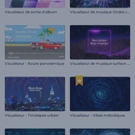
V
isualiseur de musique Ondes rayonnantes
Visualiseur de sortie d'album
V
isualiseur de musique surface de Mars
Visualiseur - Route panoramique
Visualiseur - Timelapse urbain
Visualiseur - Vibes mélodiques