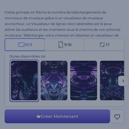
Faites grimper en flèche le nombre de téléchargements de
morceaux de musique grâce à un visualiseur de musique
accrocheur. Le Visualiseur de lignes néon abstraites est là pour
attirer les auditeurs et les maintenir sous le charme de vos rythmes
musicaux. Téléchargez votre chanson et obtenez un visualiseur de
musique professionnel en quelques minutes. Utilisez-le pour
16:9
9:16
1:1
promouvoir votre musique électro, dubstep, hip-hop et dance sur
les charts musicaux, les stations de radio et autres plateformes de
Styles disponibles
(4)
musique numérique. Il convient parfaitement à la diffusion de
singles, à la promotion d'albums musicaux, à la couverture de listes
de lecture de chansons et à bien d'autres projets. Essayez-le
maintenant, c'est gratuit !
Créer Maintenant