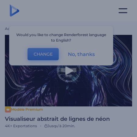
Accueil
Modèles
Visualiseur Abstrait De Lignes De Néon
Would you like to change Renderforest language
to English?
No, thanks
CHANGE
Modèle Premium
Visualiseur abstrait de lignes de néon
4K+
Exportations
Jusqu’à 20min.