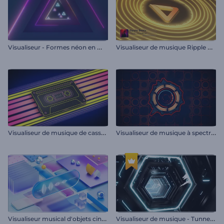
V
isualiseur - Formes néon en mouvement
V
isualiseur de musique Ripple Beats
V
isualiseur de musique de cassette rétro
V
isualiseur de musique à spectre audio plat
V
isualiseur musical d'objets cinétiques
V
isualiseur de musique - Tunnel hexagonal