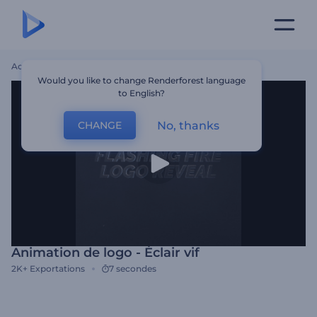
Accueil
Modèles
Animation De Logo - Éclair Vif
Would you like to change Renderforest language
to English?
No, thanks
CHANGE
Animation de logo - Éclair vif
2K+
Exportations
7 secondes