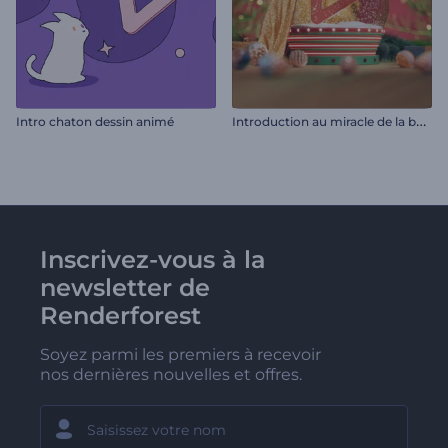
I
ntroduction au miracle de la boule à neige
Intro chaton dessin animé
Inscrivez-vous à la
newsletter de
Renderforest
Soyez parmi les premiers à recevoir
nos dernières nouvelles et offres.