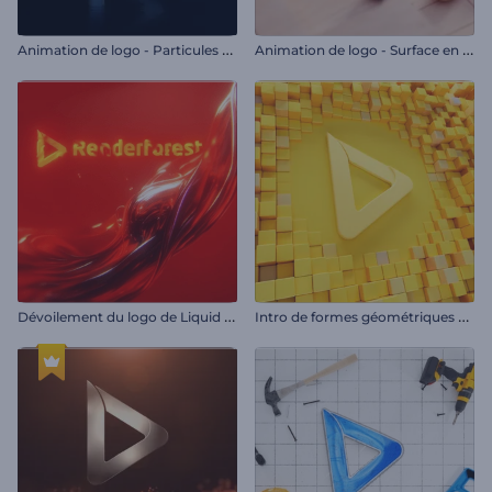
A
nimation de logo - Particules cinématographiques
A
nimation de logo - Surface en mosaïque
D
évoilement du logo de Liquid Fusion
I
ntro de formes géométriques épurées