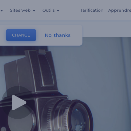
Sites web
Outils
Tarification
Apprendr
ntage
No, thanks
CHANGE