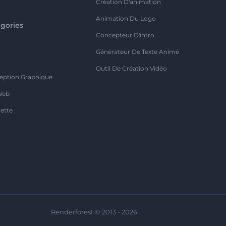
Création D'animation
Animation Du Logo
gories
Concepteur D'intro
o
Générateur De Texte Animé
Outil De Création Vidéo
eption Graphique
Web
ette
Renderforest © 2013 - 2026