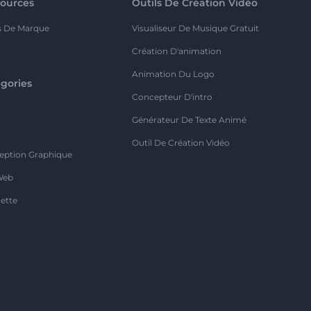
ources
Outils De Création Vidéo
s De Marque
Visualiseur De Musique Gratuit
Création D'animation
Animation Du Logo
gories
Concepteur D'intro
o
Générateur De Texte Animé
Outil De Création Vidéo
eption Graphique
Web
ette