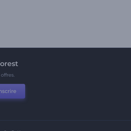
orest
offres.
nscrire