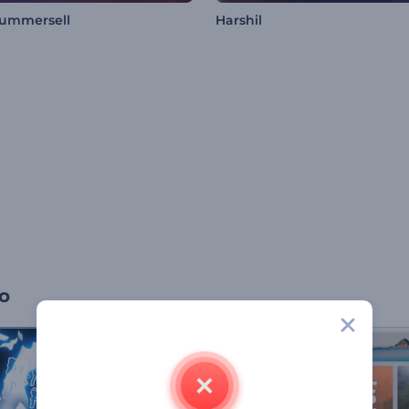
Summersell
Harshil
o