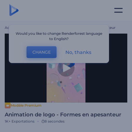
Accueil
Modèles
Animation De Logo - Formes En Apesanteur
Would you like to change Renderforest language
to English?
No, thanks
CHANGE
Modèle Premium
Animation de logo - Formes en apesanteur
1K+
Exportations
8 secondes