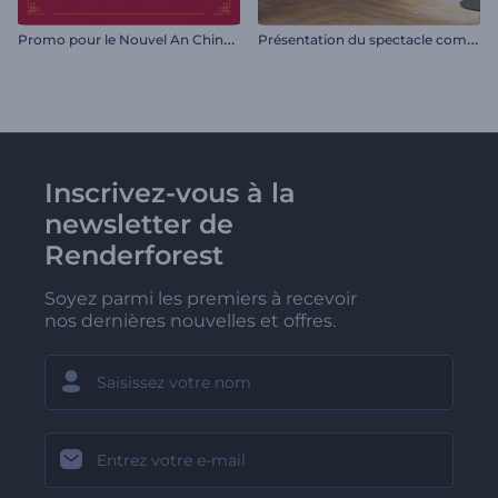
P
romo pour le Nouvel An Chinois
P
résentation du spectacle comique
Inscrivez-vous à la
newsletter de
Renderforest
Soyez parmi les premiers à recevoir
nos dernières nouvelles et offres.