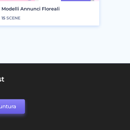
Modelli Annunci Floreali
15
SCENE
st
untura