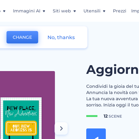
o
Immagini AI
Siti web
Utensili
Prezzi
Imp
No, thanks
CHANGE
Aggiorn
Condividi la gioia del t
Annuncia la novità con
La tua nuova avventura 
sorriso. Inizia oggi il 
12
SCENE