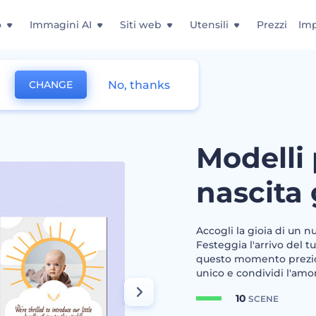
o
Immagini AI
Siti web
Utensili
Prezzi
Imp
No, thanks
CHANGE
scita gioioso
Modelli
nascita 
Accogli la gioia di un n
Festeggia l'arrivo del
questo momento prezioso
unico e condividi l'amo
10
SCENE