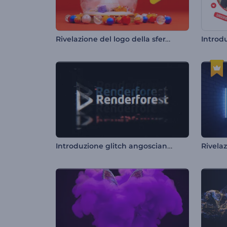
Rivelazione del logo della sfera di neve
Introd
Introduzione glitch angosciante