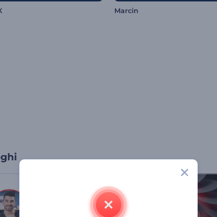
X
Marcin
oghi