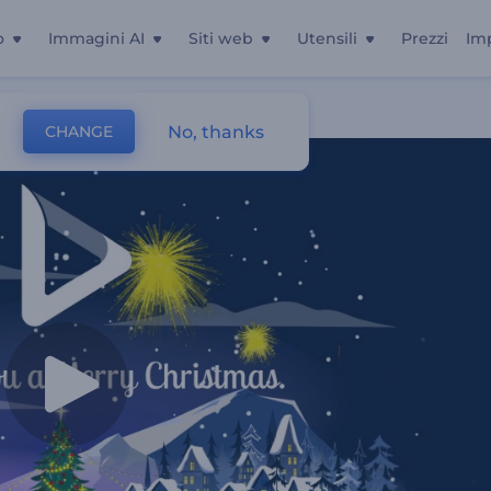
o
Immagini AI
Siti web
Utensili
Prezzi
Im
No, thanks
CHANGE