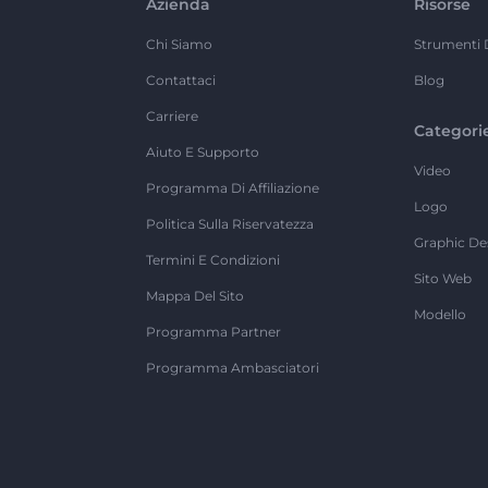
Azienda
Risorse
Chi Siamo
Strumenti 
Contattaci
Blog
Carriere
Categori
Aiuto E Supporto
Video
Programma Di Affiliazione
Logo
Politica Sulla Riservatezza
Graphic De
Termini E Condizioni
Sito Web
Mappa Del Sito
Modello
Programma Partner
Programma Ambasciatori