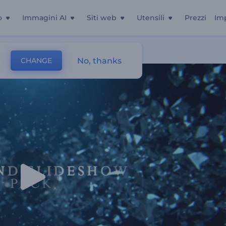
o
Immagini AI
Siti web
Utensili
Prezzi
Im
No, thanks
CHANGE