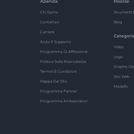
Azienda
Risorse
Chi Siamo
Strumenti 
Contattaci
Blog
Carriere
Categori
Aiuto E Supporto
Video
Programma Di Affiliazione
Logo
Politica Sulla Riservatezza
Graphic De
Termini E Condizioni
Sito Web
Mappa Del Sito
Modello
Programma Partner
Programma Ambasciatori