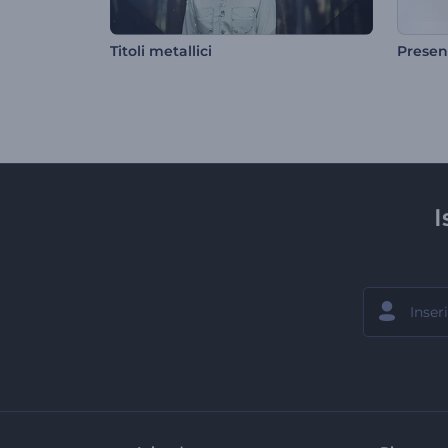
Titoli metallici
Presen
I