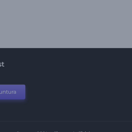
st
untura