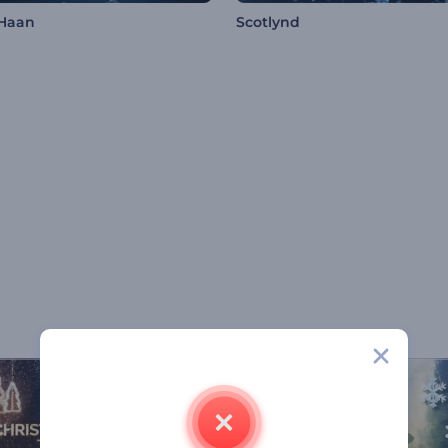
 Haan
Scotlynd