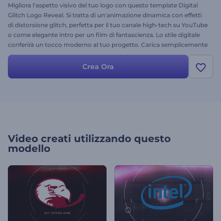
Migliora l'aspetto visivo del tuo logo con questo template Digital
Glitch Logo Reveal. Si tratta di un'animazione dinamica con effetti
di distorsione glitch, perfetta per il tuo canale high-tech su YouTube
o come elegante intro per un film di fantascienza. Lo stile digitale
conferirà un tocco moderno al tuo progetto. Carica semplicemente
il tuo logo, modifica il testo nella timeline e clicca su "render".
Provalo subito!
Crea Ora
Video creati utilizzando questo
modello