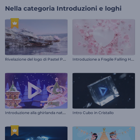
Nella categoria
Introduzioni e loghi
R
ivelazione del logo di Pastel Paradise
I
ntroduzione a Fragile Falling Hearts
I
ntroduzione alla ghirlanda natalizia festiva
Intro Cubo in Cristallo