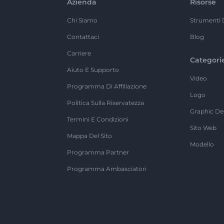
Azienda
Risorse
Chi Siamo
Strumenti 
Contattaci
Blog
Carriere
Categori
Aiuto E Supporto
Video
Programma Di Affiliazione
Logo
Politica Sulla Riservatezza
Graphic De
Termini E Condizioni
Sito Web
Mappa Del Sito
Modello
Programma Partner
Programma Ambasciatori