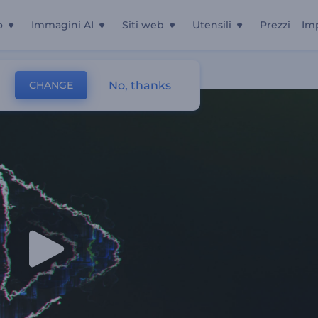
o
Immagini AI
Siti web
Utensili
Prezzi
Im
No, thanks
CHANGE