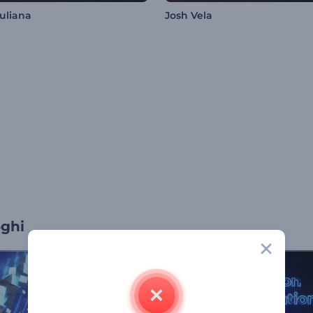
uliana
Josh Vela
oghi