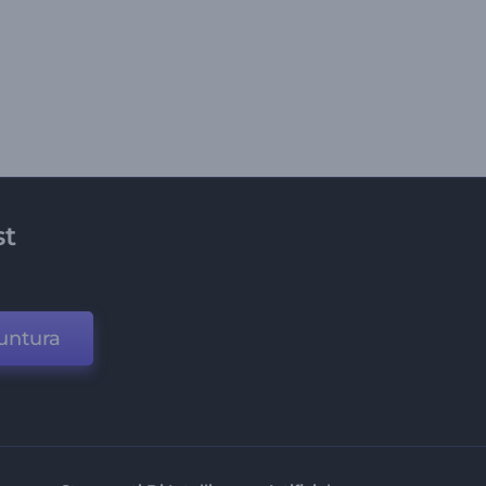
st
untura