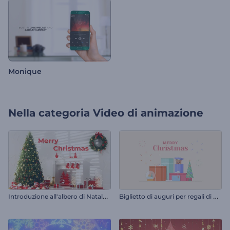
Monique
Nella categoria
Video di animazione
I
ntroduzione all'albero di Natale decorato
B
iglietto di auguri per regali di Natale