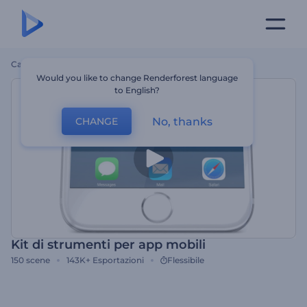
Casa
Modelli
Kit Di Strumenti Per App Mobili
Would you like to change Renderforest language
to English?
No, thanks
CHANGE
Kit di strumenti per app mobili
150
scene
143K+
Esportazioni
Flessibile