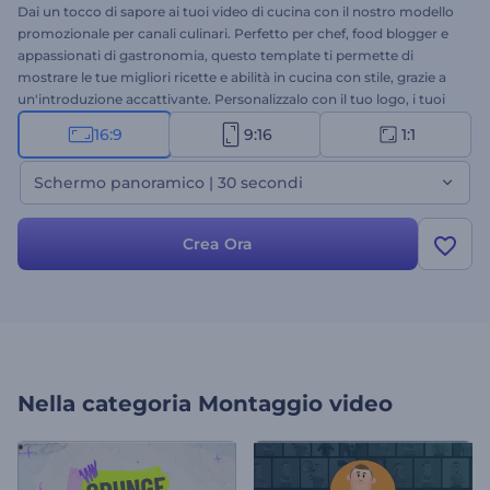
Dai un tocco di sapore ai tuoi video di cucina con il nostro modello
promozionale per canali culinari. Perfetto per chef, food blogger e
appassionati di gastronomia, questo template ti permette di
mostrare le tue migliori ricette e abilità in cucina con stile, grazie a
un'introduzione accattivante. Personalizzalo con il tuo logo, i tuoi
messaggi e una colonna sonora coinvolgente per invogliare gli
16:9
9:16
1:1
amanti del cibo a tornare a guardarti. Aumenta le visualizzazioni,
attira più iscritti e crea una community di appassionati di cucina
Schermo panoramico | 30 secondi
fedele: inizia a creare ora!
Crea Ora
Nella categoria
Montaggio video