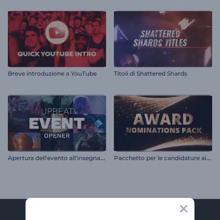
Breve introduzione a YouTube
Titoli di Shattered Shards
A
pertura dell'evento all'insegna dell'allegria
P
acchetto per le candidature ai premi