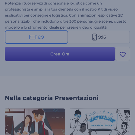
Potenzia i tuoi servizi di consegna e logistica come un
professionista e amplia la tua clientela con il nostro Kit di video
esplicativi per consegne e logistica. Con animazioni esplicative 2D
personalizzabili che includono oltre 300 personaggi e scene, questo
modello è lo strumento ideale per creare video di qualità
professionale. Seleziona e personalizza le scene da zero con i tuoi
16:9
9:16
testi, file multimediali, musica e colori, oppure lascia che il nostro
generatore AI faccia la sua magia. Perfetto per presentare i servizi,
spiegare i processi di consegna, promuovere offerte speciali e molti
Crea Ora
altri progetti. Inizia subito a creare!
Nella categoria
Presentazioni