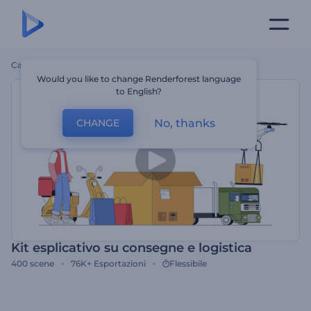
Casa
Modelli
Kit Esplicativo Su Consegne E Logistica
Would you like to change Renderforest language
to English?
No, thanks
CHANGE
Kit esplicativo su consegne e logistica
400
scene
76K+
Esportazioni
Flessibile