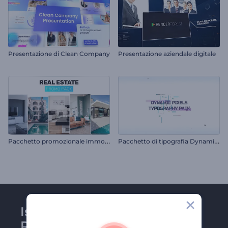
Presentazione di Clean Company
Presentazione aziendale digitale
P
acchetto promozionale immobiliare
P
acchetto di tipografia Dynamic Pixels
Iscriviti alla newsletter di
Renderforest