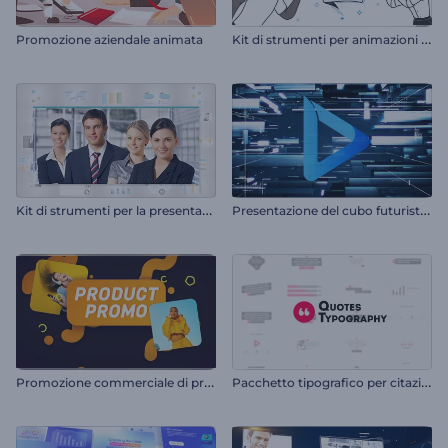
K
it di strumenti per animazioni su lavagna bianca
Promozione aziendale animata
K
it di strumenti per la presentazione aziendale
P
resentazione del cubo futuristico
P
romozione commerciale di prodotti e vendita al dettaglio
P
acchetto tipografico per citazioni