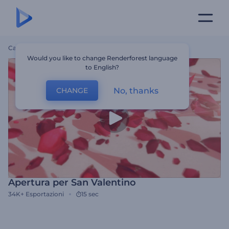
Casa
Modelli
Apertura Per San Valentino
Would you like to change Renderforest language
to English?
No, thanks
CHANGE
Apertura per San Valentino
34K+
Esportazioni
15 sec