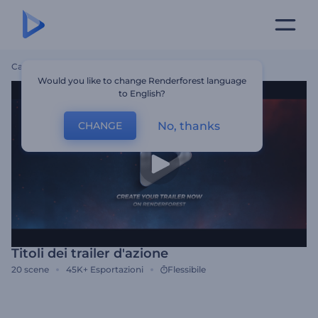
Casa
Modelli
Titoli Dei Trailer D'azione
Would you like to change Renderforest language
to English?
No, thanks
CHANGE
Titoli dei trailer d'azione
20
scene
45K+
Esportazioni
Flessibile