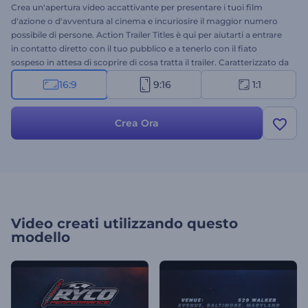
Crea un'apertura video accattivante per presentare i tuoi film
d'azione o d'avventura al cinema e incuriosire il maggior numero
possibile di persone. Action Trailer Titles è qui per aiutarti a entrare
in contatto diretto con il tuo pubblico e a tenerlo con il fiato
sospeso in attesa di scoprire di cosa tratta il trailer. Caratterizzato da
una serie di titoli dinamici e da un impressionante stile
16:9
9:16
1:1
cinematografico, questo template moderno creerà una reazione
emotiva immediata negli spettatori e li farà attendere con
impazienza la data di uscita del tuo film d'azione. È perfetto per la
Crea Ora
promozione di film d'azione, drammatici, polizieschi e thriller.
Provalo subito!
Video creati utilizzando questo
modello