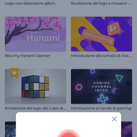
R
ivelazione del logo a mosaico 3D
Logo con distorsione glitch
I
ntroduzione alla scheda di ricerca colorata
Bloomy Hanami Opener
R
ivelazione del logo del Cubo di Rubik
Introduzione al canale di gaming