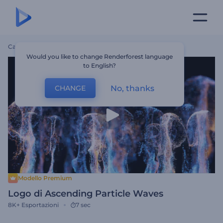
Casa
Modelli
Logo Di Ascending Particle Waves
Would you like to change Renderforest language
to English?
No, thanks
CHANGE
Modello Premium
Logo di Ascending Particle Waves
8K+
Esportazioni
7 sec