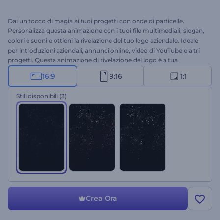
Dai un tocco di magia ai tuoi progetti con onde di particelle.
Personalizza questa animazione con i tuoi file multimediali, slogan,
colori e suoni e ottieni la rivelazione del tuo logo aziendale. Ideale
per introduzioni aziendali, annunci online, video di YouTube e altri
progetti. Questa animazione di rivelazione del logo è a tua
disposizione!
16:9
9:16
1:1
Stili disponibili
(3)
Crea Ora