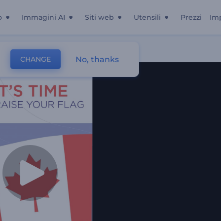
o
Immagini AI
Siti web
Utensili
Prezzi
Im
No, thanks
CHANGE