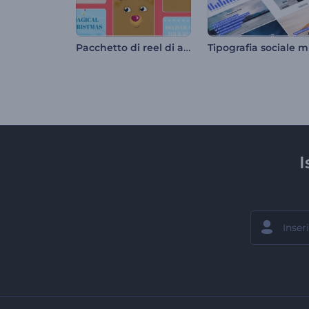
Pacchetto di reel di animazione natalizia
I