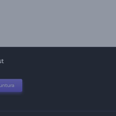
st
untura