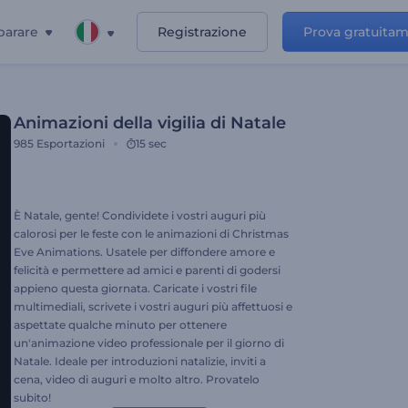
parare
Registrazione
Prova gratuita
Animazioni della vigilia di Natale
985
Esportazioni
15 sec
È Natale, gente! Condividete i vostri auguri più
calorosi per le feste con le animazioni di Christmas
Eve Animations. Usatele per diffondere amore e
felicità e permettere ad amici e parenti di godersi
appieno questa giornata. Caricate i vostri file
multimediali, scrivete i vostri auguri più affettuosi e
aspettate qualche minuto per ottenere
un'animazione video professionale per il giorno di
Natale. Ideale per introduzioni natalizie, inviti a
cena, video di auguri e molto altro. Provatelo
subito!