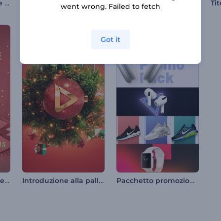
Apri-albero di Natale con palline di Natale
Macabro inizio di Halloween
Animazione per la Festa della Mamma
went wrong. Failed to fetch
Got it
Introduzione al biglietto di auguri natalizio pop-up
Introduzione alla palla di Natale festiva
Pacchetto promozionale per la vendita del prodotto