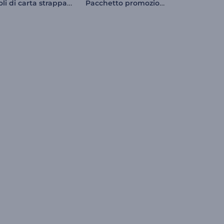
Titoli di carta strappata - Apertura
Pacchetto promozionale per lavori creativi fai da te