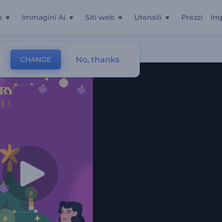
o
Immagini AI
Siti web
Utensili
Prezzi
Im
No, thanks
CHANGE