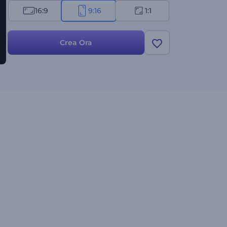
16:9
9:16
1:1
Crea Ora