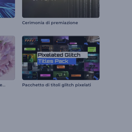
Cerimonia di premiazione
Apertura floreale per San Valentino
Pacchetto di titoli glitch pixelati