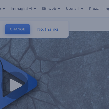
o
Immagini AI
Siti web
Utensili
Prezzi
Im
No, thanks
CHANGE