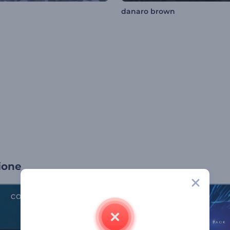
danaro brown
ione