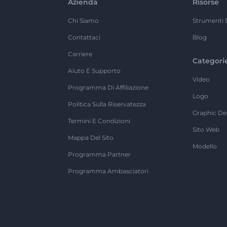
Azienda
Risorse
Chi Siamo
Strumenti 
Contattaci
Blog
Carriere
Categori
Aiuto E Supporto
Video
Programma Di Affiliazione
Logo
Politica Sulla Riservatezza
Graphic De
Termini E Condizioni
Sito Web
Mappa Del Sito
Modello
Programma Partner
Programma Ambasciatori