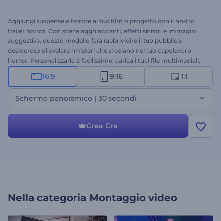
Aggiungi suspense e terrore al tuo film o progetto con il nostro
trailer horror. Con scene agghiaccianti, effetti sinistri e immagini
suggestive, questo modello farà rabbrividire il tuo pubblico,
desideroso di svelare i misteri che si celano nel tuo capolavoro
horror. Personalizzarlo è facilissimo: carica i tuoi file multimediali,
inserisci i testi, apporta le modifiche necessarie e completa il tuo
16:9
9:16
1:1
inquietante video con musica di sottofondo o persino con la tua
voce fuori campo. Perfetto per film horror, teaser avvincenti,
Schermo panoramico | 30 secondi
promozioni di Halloween, intro spettrali e molto altro. Crea ora!
Crea Ora
Nella categoria
Montaggio video