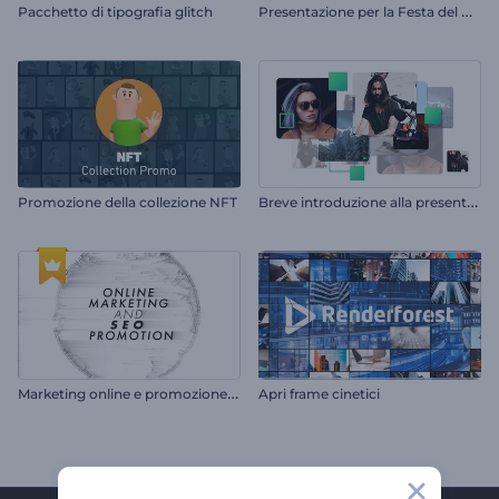
P
resentazione per la Festa del Papà
Pacchetto di tipografia glitch
B
reve introduzione alla presentazione
Promozione della collezione NFT
M
arketing online e promozione SEO
Apri frame cinetici