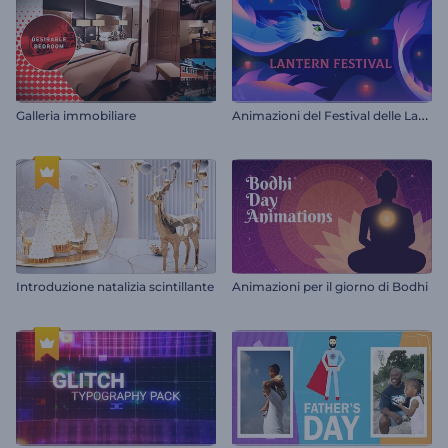
A
nimazioni del Festival delle Lanterne
Galleria immobiliare
Introduzione natalizia scintillante
Animazioni per il giorno di Bodhi