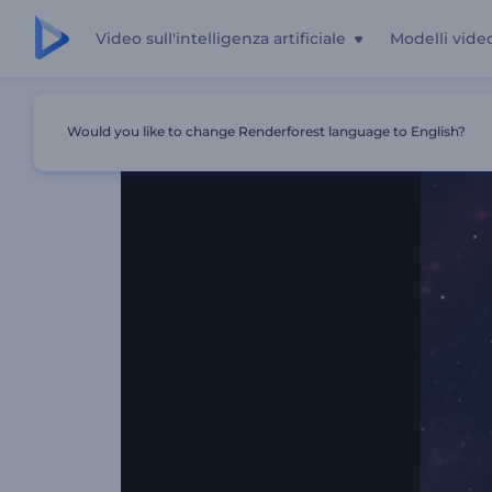
Video sull'intelligenza artificiale
Modelli vide
Casa
Modelli
Rivelazione Del Logo Di Starflight: Una Sc
Would you like to change Renderforest language to English?