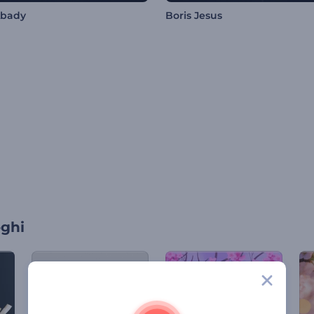
Abady
Boris Jesus
oghi