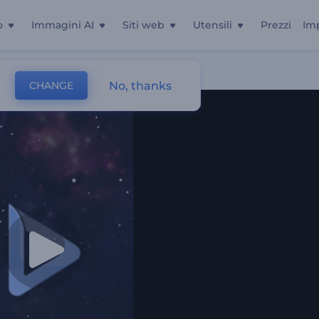
o
Immagini AI
Siti web
Utensili
Prezzi
Im
ena Traballante
No, thanks
CHANGE