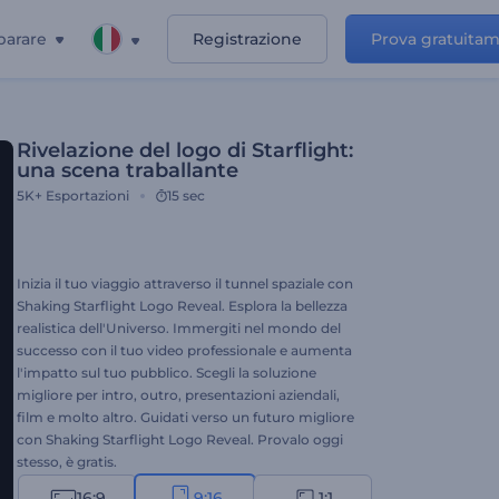
parare
Registrazione
Prova gratuita
Rivelazione del logo di Starflight:
una scena traballante
5K+
Esportazioni
15 sec
Inizia il tuo viaggio attraverso il tunnel spaziale con
Shaking Starflight Logo Reveal. Esplora la bellezza
realistica dell'Universo. Immergiti nel mondo del
successo con il tuo video professionale e aumenta
l'impatto sul tuo pubblico. Scegli la soluzione
migliore per intro, outro, presentazioni aziendali,
film e molto altro. Guidati verso un futuro migliore
con Shaking Starflight Logo Reveal. Provalo oggi
stesso, è gratis.
16:9
9:16
1:1