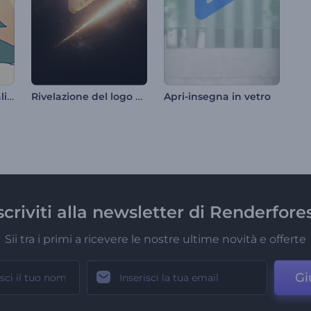
Introduzione ai regali di Natale in stile cartone animato
Rivelazione del logo con effetto fiamma lampeggiante
Apri-insegna in vetro
scriviti alla newsletter di Renderfore
Sii tra i primi a ricevere le nostre ultime novità e offerte
Gi