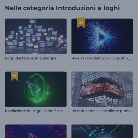
Nella categoria
Introduzioni e loghi
R
ivelazione del logo di Shooting Particles
Logo dei televisori analogici
I
ntroduzione al cartellone pubblicitario digitale
Rivelazione del logo Color Blaze