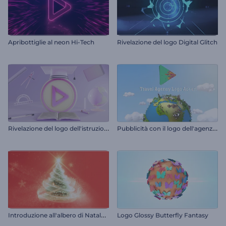
Apribottiglie al neon Hi-Tech
Rivelazione del logo Digital Glitch
R
ivelazione del logo dell'istruzione
P
ubblicità con il logo dell'agenzia di viaggi
I
ntroduzione all'albero di Natale scintillante
Logo Glossy Butterfly Fantasy