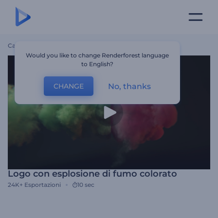
Casa
Modelli
Logo Con Esplosione Di Fumo Colorato
Would you like to change Renderforest language
to English?
No, thanks
CHANGE
Logo con esplosione di fumo colorato
24K+
Esportazioni
10 sec