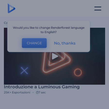
Casa
Modelli
Introduzione A Luminous Gaming
Would you like to change Renderforest language
to English?
No, thanks
CHANGE
Introduzione a Luminous Gaming
25K+
Esportazioni
7 sec