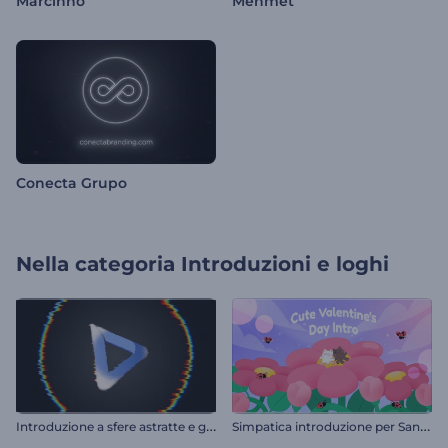
Marcinho
Mehmet
Conecta Grupo
Nella categoria
Introduzioni e loghi
I
ntroduzione a sfere astratte e glitchate
S
impatica introduzione per San Valentino