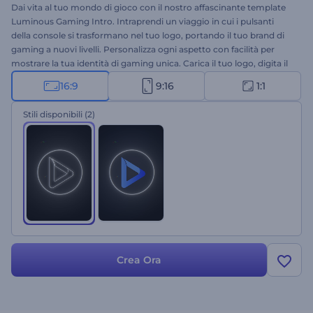
Dai vita al tuo mondo di gioco con il nostro affascinante template
Luminous Gaming Intro. Intraprendi un viaggio in cui i pulsanti
della console si trasformano nel tuo logo, portando il tuo brand di
gaming a nuovi livelli. Personalizza ogni aspetto con facilità per
mostrare la tua identità di gaming unica. Carica il tuo logo, digita il
tuo slogan e ammira la straordinaria trasformazione del tuo logo
16:9
9:16
1:1
attraverso i pulsanti luminosi di una console di gioco. Perfetto per
promozioni di canali di gaming, introduzioni e conclusioni di nuovi
Stili disponibili
(2)
giochi e molti altri progetti simili. Provalo subito!
Crea Ora