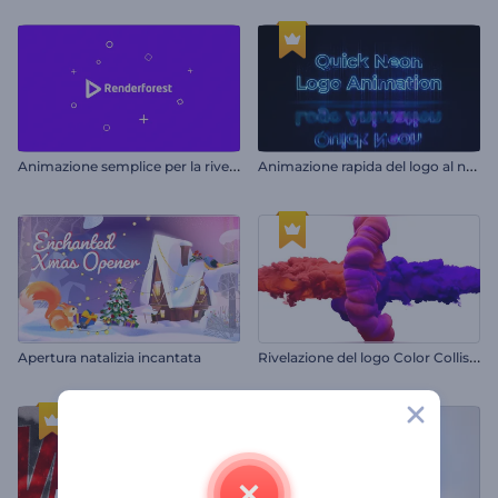
A
nimazione semplice per la rivelazione del logo
A
nimazione rapida del logo al neon
R
ivelazione del logo Color Collision
Apertura natalizia incantata