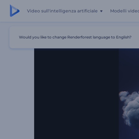
Video sull'intelligenza artificiale
Modelli vide
Casa
Modelli
Rivelazione Del Logo Di Cosmic Eruption
Would you like to change Renderforest language to English?