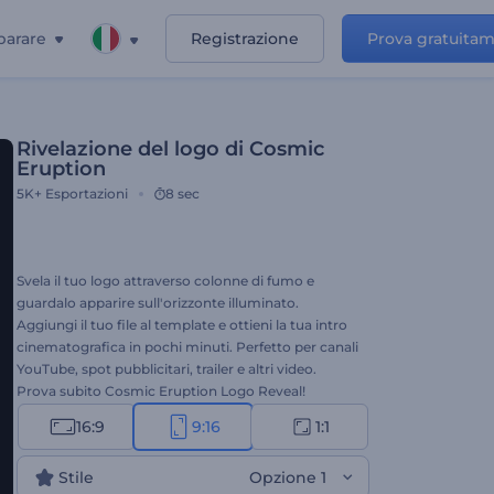
parare
Registrazione
Prova gratuita
Rivelazione del logo di Cosmic
Eruption
5K+
Esportazioni
8 sec
Svela il tuo logo attraverso colonne di fumo e
guardalo apparire sull'orizzonte illuminato.
Aggiungi il tuo file al template e ottieni la tua intro
cinematografica in pochi minuti. Perfetto per canali
YouTube, spot pubblicitari, trailer e altri video.
Prova subito Cosmic Eruption Logo Reveal!
16:9
9:16
1:1
Stile
Opzione 1