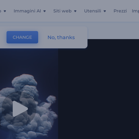
o
Immagini AI
Siti web
Utensili
Prezzi
Im
No, thanks
CHANGE