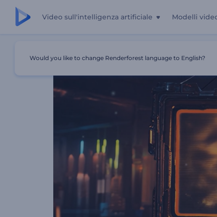
Video sull'intelligenza artificiale
Modelli vide
Casa
Modelli
Introduzione Al Cartello Cyberpunk
Would you like to change Renderforest language to English?