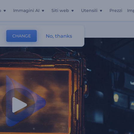
o
Immagini AI
Siti web
Utensili
Prezzi
Im
No, thanks
CHANGE