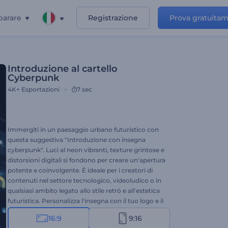
parare
Registrazione
Prova gratuita
Introduzione al cartello
Cyberpunk
4K+
Esportazioni
7 sec
Immergiti in un paesaggio urbano futuristico con
questa suggestiva "Introduzione con insegna
cyberpunk". Luci al neon vibranti, texture grintose e
distorsioni digitali si fondono per creare un'apertura
potente e coinvolgente. È ideale per i creatori di
contenuti nel settore tecnologico, videoludico o in
qualsiasi ambito legato allo stile retrò e all'estetica
futuristica. Personalizza l'insegna con il tuo logo e il
tuo testo e abbinala a un audio energico per il
16:9
9:16
massimo impatto. Crea ora e distinguiti con la tua