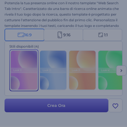
Potenzia la tua presenza online con il nostro template "Web Search
Tab Intro". Caratterizzato da una barra di ricerca online animata che
rivela il tuo logo dopo la ricerca, questo template è progettato per
catturare l'attenzione del pubblico fin dal primo clic. Personalizza il
template inserendo i tuoi testi, caricando il tuo logo e completando
il video con una traccia musicale di sottofondo dalla nostra vasta
16:9
9:16
1:1
libreria musicale. Perfetto per presentazioni tecnologiche, spot
pubblicitari, intro per canali YouTube, introduzioni con logo
Stili disponibili
(4)
aziendale e molti altri progetti. Crea ora!
Crea Ora