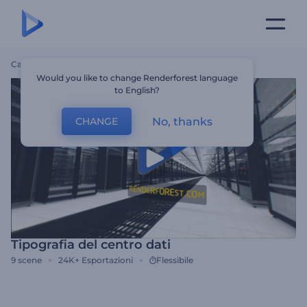
Casa
Modelli
Tipografia Del Centro Dati
Would you like to change Renderforest language
to English?
No, thanks
CHANGE
Tipografia del centro dati
9
scene
24K+
Esportazioni
Flessibile