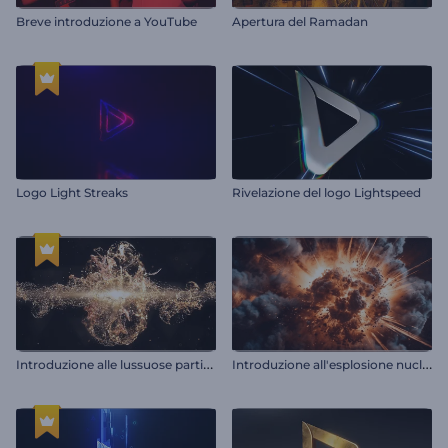
Breve introduzione a YouTube
Apertura del Ramadan
Logo Light Streaks
Rivelazione del logo Lightspeed
I
ntroduzione alle lussuose particelle dorate
I
ntroduzione all'esplosione nucleare