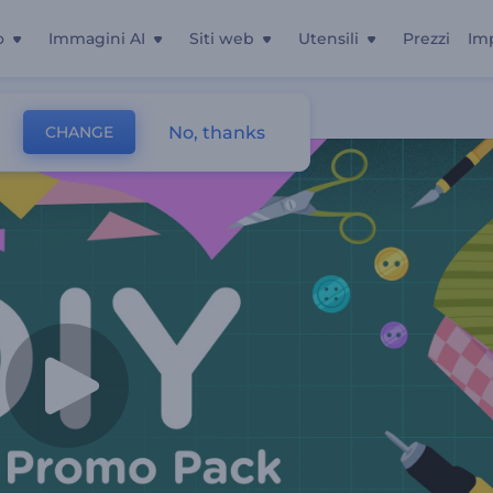
o
Immagini AI
Siti web
Utensili
Prezzi
Im
vi Fai Da Te
No, thanks
CHANGE