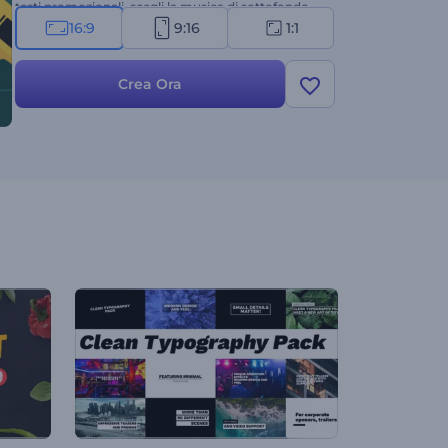
testi promozionali, scegli la musica di sottofondo
dalla nostra libreria musicale o carica la tua voce
16:9
9:16
1:1
fuori campo. Provalo subito e guarda le tue
creazioni prendere vita in questo straordinario
Crea Ora
template!