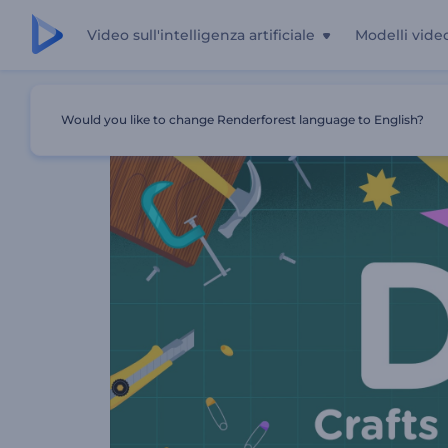
Video sull'intelligenza artificiale
Modelli vide
Casa
Modelli
Pacchetto Promozionale Per Lavori Creati
Would you like to change Renderforest language to English?