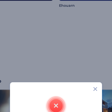
Ehouarn
o