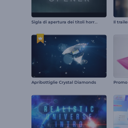
Sigla di apertura dei titoli horror
Apribottiglie Crystal Diamonds
Promo 