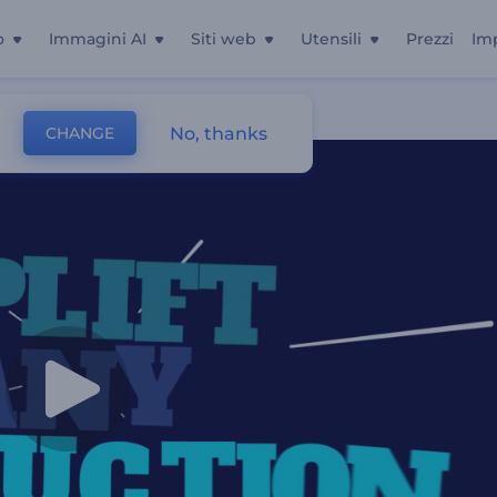
o
Immagini AI
Siti web
Utensili
Prezzi
Im
ante
No, thanks
CHANGE