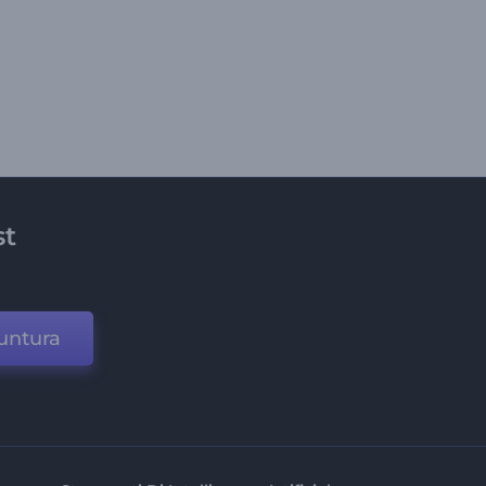
st
untura