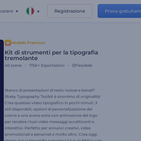
parare
Registrazione
Prova gratuita
Modello Premium
Kit di strumenti per la tipografia
tremolante
40
scene
175K+
Esportazioni
Flessibile
Stanco di presentazioni di testo noiose e banali?
Shaky Typography Toolkit è sinonimo di originalità!
Crea qualsiasi video tipografico in pochi minuti. 3
stili disponibili, opzioni di personalizzazione del
colore e una scena extra con animazione del logo
per rendere i tuoi video messaggi accattivanti e
interattivi. Perfetto per annunci creativi, video
promozionali e personali e molto altro. Crea oggi
stesso la tua tipografia e stupisci il tuo pubblico con