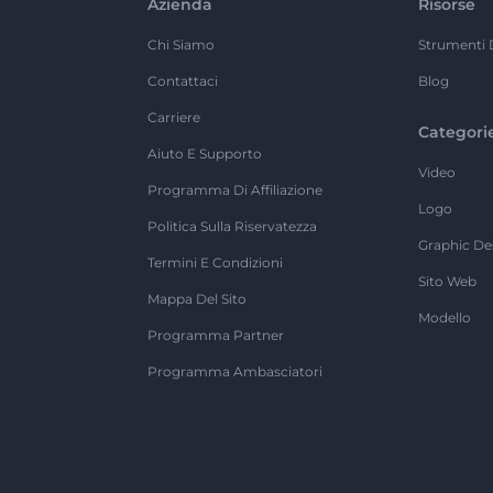
Azienda
Risorse
Chi Siamo
Strumenti 
Contattaci
Blog
Carriere
Categori
Aiuto E Supporto
Video
Programma Di Affiliazione
Logo
Politica Sulla Riservatezza
Graphic De
Termini E Condizioni
Sito Web
Mappa Del Sito
Modello
Programma Partner
Programma Ambasciatori